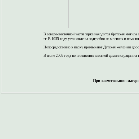
В северо-восточной части парка находится братская моги
гг. В 1955 году установлены надгробия на могилах и памятн
Непосредственно к парку примыкают Детская железная дор
В июле 2009 года по инициативе местной администрации на т
При заимствовании матери