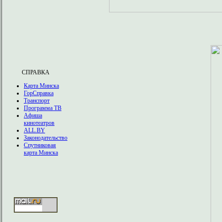
СПРАВКА
Карта Минска
ГорСправка
Транспорт
Программа ТВ
Афиша
кинотеатров
ALL.BY
Законодательство
Спутниковая
карта Минска