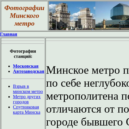
Фотографии
Минского
метро
Главная
Фотографии
станций:
Московская
Минское метро п
Автозаводская
по себе неглубок
Взрыв в
минском метро
метрополитена п
Метро других
городов
отличаются от п
Спутниковая
карта Минска
городе бывшего 